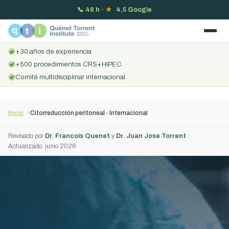
📞
48 h
·
★
4,5 Google
+30 años de experiencia
+500 procedimientos CRS+HIPEC
Comité multidisciplinar internacional
Inicio
Citorreducción peritoneal - Internacional
Revisado por
Dr. Francois Quenet
y
Dr. Juan Jose Torrent
·
Actualizado: junio 2026