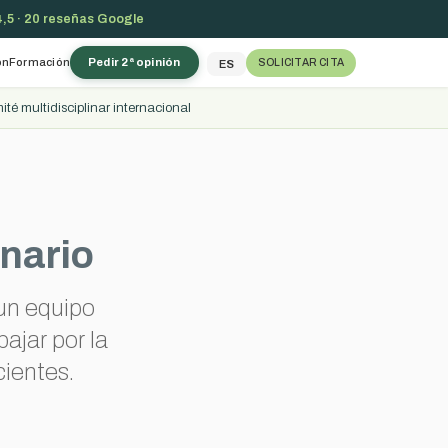
,5 · 20 reseñas Google
ón
Formación
Pedir 2ª opinión
SOLICITAR CITA
ES
té multidisciplinar internacional
inario
un equipo
bajar por la
cientes.