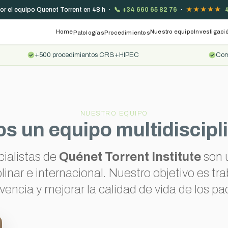
or el equipo Quenet Torrent en 48 h ·
📞
+34 660 65 82 76
·
★★★★★
4
Home
Nuestro equipo
Investigaci
Patologías
Procedimientos
+500 procedimientos CRS+HIPEC
Comi
NUESTRO EQUIPO
 un equipo multidiscipl
ialistas de
Quénet Torrent Institute
son 
linar e internacional. Nuestro objetivo es tra
vencia y mejorar la calidad de vida de los pa