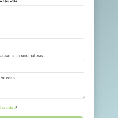
aís (ej. +34)
rivacidad
*