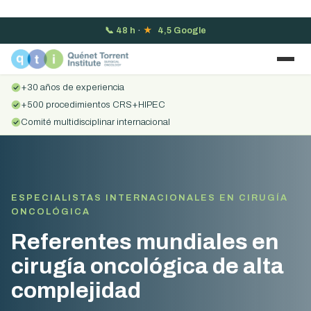
📞
48 h
·
★
4,5 Google
+30 años de experiencia
+500 procedimientos CRS+HIPEC
Comité multidisciplinar internacional
ESPECIALISTAS INTERNACIONALES EN CIRUGÍA
ONCOLÓGICA
Referentes mundiales en
cirugía oncológica de alta
complejidad