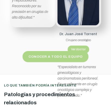
y hepatobiliares.
Reconocido por su
precisión en cirugías de
alta dificultad."
Dr. Juan José Torrent
Cirujano oncológico
Ver doctor
CONOCER A TODO EL EQUIPO
"Especialista en tumores
ginecológicos y
carcinomatosis peritoneal.
Es un referente en cirugía
LO QUE TAMBIÉN PODRÍA INTERESARTE
oncológica compleja y
Patologías y procedimientos
personalizada."
relacionados