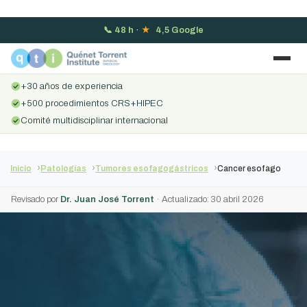
📞
48 h
·
★
4,5 Google
+30 años de experiencia
+500 procedimientos CRS+HIPEC
Comité multidisciplinar internacional
Inicio
Patologías
Tumores esofagogástricos
Cancer esofago
Revisado por
Dr. Juan José Torrent
· Actualizado: 30 abril 2026