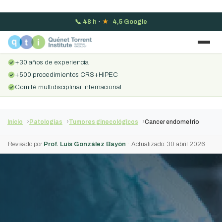
📞
48 h
·
★
4,5 Google
+30 años de experiencia
+500 procedimientos CRS+HIPEC
Comité multidisciplinar internacional
Inicio
Patologías
Tumores ginecológicos
Cancer endometrio
Revisado por
Prof. Luis González Bayón
· Actualizado: 30 abril 2026