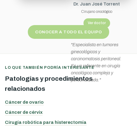
Dr. Juan José Torrent
Cirujano oncológico
Ver doctor
CONOCER A TODO EL EQUIPO
"Especialista en tumores
ginecológicos y
carcinomatosis peritoneal.
Es un referente en cirugía
LO QUE TAMBIÉN PODRÍA INTERESARTE
oncológica compleja y
Patologías y procedimientos
personalizada."
relacionados
Cáncer de ovario
Cáncer de cérvix
Cirugía robótica para histerectomía