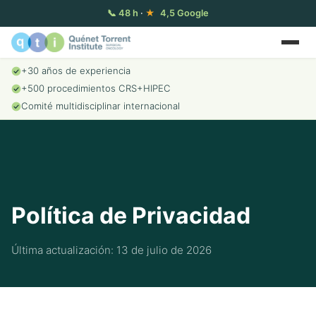
📞
48 h
·
★
4,5 Google
+30 años de experiencia
+500 procedimientos CRS+HIPEC
Comité multidisciplinar internacional
Política de Privacidad
Última actualización: 13 de julio de 2026