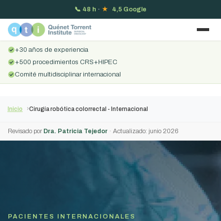
📞
48 h
·
★
4,5 Google
+30 años de experiencia
+500 procedimientos CRS+HIPEC
Comité multidisciplinar internacional
Inicio
Cirugía robótica colorrectal - Internacional
Revisado por
Dra. Patricia Tejedor
· Actualizado: junio 2026
PACIENTES INTERNACIONALES