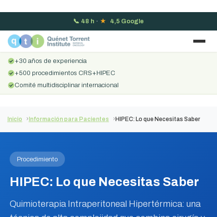
📞
48 h
·
★
4,5 Google
+30 años de experiencia
+500 procedimientos CRS+HIPEC
Comité multidisciplinar internacional
Inicio
Información para Pacientes
HIPEC: Lo que Necesitas Saber
Procedimiento
HIPEC: Lo que Necesitas Saber
Quimioterapia Intraperitoneal Hipertérmica: una