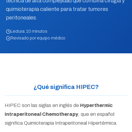
técnica de alta complejidad que combina cirugía y
quimioterapia caliente para tratar tumores
peritoneales.
Lectura: 10 minutos
Revisado por equipo médico
¿Qué significa HIPEC?
HIPEC son las siglas en inglés de
Hyperthermic
Intraperitoneal Chemotherapy
, que en español
significa Quimioterapia Intraperitoneal Hipertérmica.