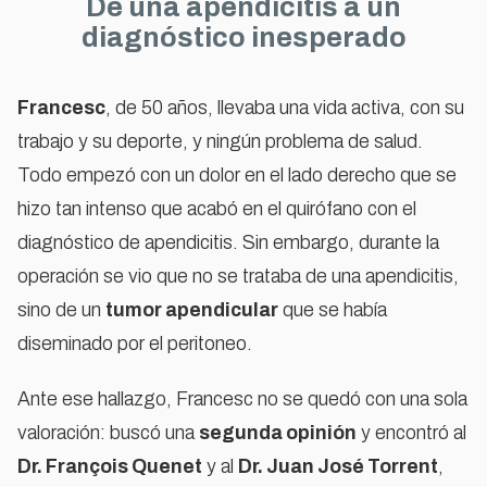
De una apendicitis a un
diagnóstico inesperado
Francesc
, de 50 años, llevaba una vida activa, con su
trabajo y su deporte, y ningún problema de salud.
Para ver este vídeo acepta las cookies de
Todo empezó con un dolor en el lado derecho que se
marketing
hizo tan intenso que acabó en el quirófano con el
ACEPTAR COOKIES
diagnóstico de apendicitis. Sin embargo, durante la
operación se vio que no se trataba de una apendicitis,
sino de un
tumor apendicular
que se había
diseminado por el peritoneo.
Ante ese hallazgo, Francesc no se quedó con una sola
valoración: buscó una
segunda opinión
y encontró al
Dr. François Quenet
y al
Dr. Juan José Torrent
,