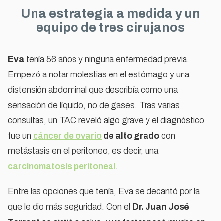
Una estrategia a medida y un
equipo de tres cirujanos
Eva
tenía 56 años y ninguna enfermedad previa.
Empezó a notar molestias en el estómago y una
Para ver este vídeo acepta las cookies de
distensión abdominal que describía como una
marketing
sensación de líquido, no de gases. Tras varias
ACEPTAR COOKIES
consultas, un TAC reveló algo grave y el diagnóstico
fue un
cáncer de ovario
de alto grado
con
metástasis en el peritoneo, es decir, una
carcinomatosis peritoneal
.
Entre las opciones que tenía, Eva se decantó por la
que le dio más seguridad. Con el
Dr. Juan José