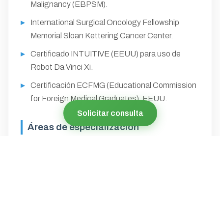
Malignancy (EBPSM).
International Surgical Oncology Fellowship
Memorial Sloan Kettering Cancer Center.
Certificado INTUITIVE (EEUU) para uso de
Robot Da Vinci Xi.
Certificación ECFMG (Educational Commission
for Foreign Medical Graduates), EEUU.
Solicitar consulta
Áreas de especialización
Carcinomatosis peritoneal.
Sarcomas retroperitoneales.
Quimioterapia intraperitoneal hipertérmica
(HIPEC).
Cirugía general oncológica.