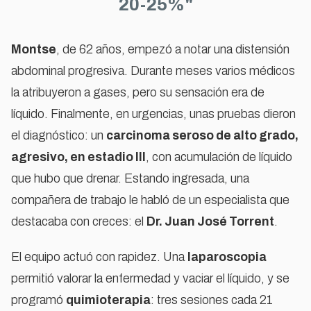
20-25%"
Montse
, de 62 años, empezó a notar una distensión
abdominal progresiva. Durante meses varios médicos
Para ver este vídeo acepta las cookies de
la atribuyeron a gases, pero su sensación era de
marketing
líquido. Finalmente, en urgencias, unas pruebas dieron
ACEPTAR COOKIES
el diagnóstico: un
carcinoma seroso de alto grado,
agresivo, en estadio III
, con acumulación de líquido
que hubo que drenar. Estando ingresada, una
compañera de trabajo le habló de un especialista que
destacaba con creces: el
Dr. Juan José Torrent
.
El equipo actuó con rapidez. Una
laparoscopia
permitió valorar la enfermedad y vaciar el líquido, y se
programó
quimioterapia
: tres sesiones cada 21