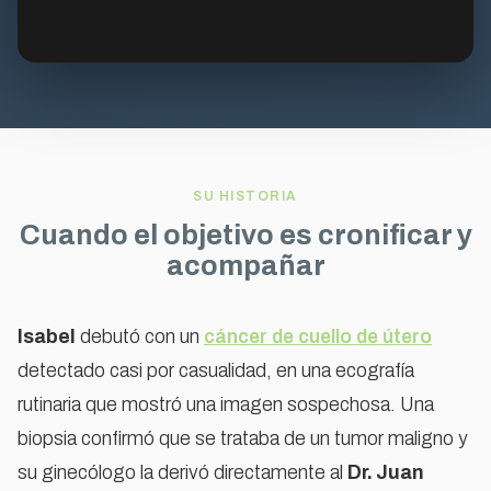
SU HISTORIA
Cuando el objetivo es cronificar y
acompañar
Isabel
debutó con un
cáncer de cuello de útero
detectado casi por casualidad, en una ecografía
Para ver este vídeo acepta las cookies de
rutinaria que mostró una imagen sospechosa. Una
marketing
biopsia confirmó que se trataba de un tumor maligno y
ACEPTAR COOKIES
su ginecólogo la derivó directamente al
Dr. Juan